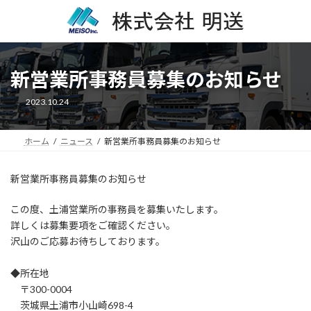
コ
ナ
ン
ビ
テ
ゲ
ン
ー
ツ
シ
新営業所事務員募集のお知らせ
へ
ョ
ス
ン
2023.10.24
キ
に
ッ
移
プ
動
ホーム
ニュース
新営業所事務員募集のお知らせ
新営業所事務員募集のお知らせ
この度、土浦営業所の事務員を募集いたします。
詳しくは募集要項をご確認ください。
沢山のご応募お待ちしております。
◆所在地
〒300-0004
茨城県土浦市小山崎698-4