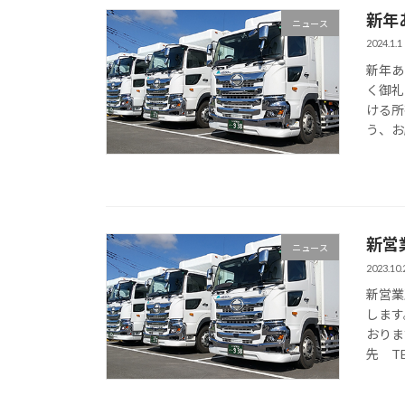
新年
ニュース
2024.1.1
新年あ
く御礼
ける所
う、お
新営
ニュース
2023.10.
新営業
します
おりま
先 TE