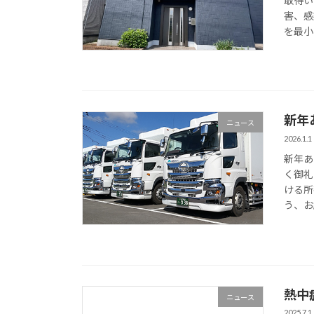
取得い
害、感
を最小
新年
ニュース
2026.1.1
新年あ
く御礼
ける所
う、お
熱中
ニュース
2025.7.1