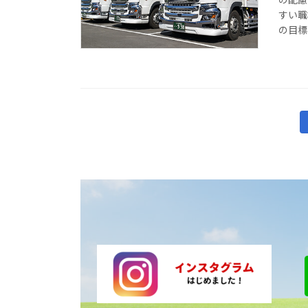
すい職
の目標
投
稿
の
ペ
ー
ジ
送