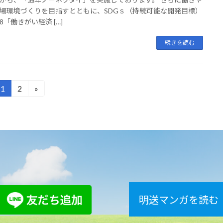
場環境づくりを目指すとともに、SDGｓ（持続可能な開発目標）
8「働きがい経済 […]
続きを読む
1
2
»
固
固
定
定
ペ
ペ
ー
ー
ジ
ジ
明送マンガを読む