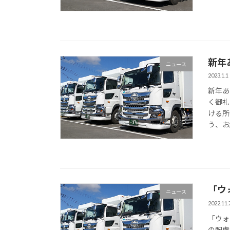
新年
ニュース
2023.1.1
新年あ
く御礼
ける所
う、お
「ウ
ニュース
2022.11.
「ウォ
の配慮