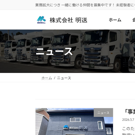
コ
ナ
業務拡大につき 一緒に働ける仲間を募集中です！ 未経験者
ン
ビ
テ
ゲ
ホーム
ン
ー
ツ
シ
へ
ョ
ス
ン
ニュース
キ
に
ッ
移
プ
動
ホーム
ニュース
「事
ニュース
2026.5.7
このた