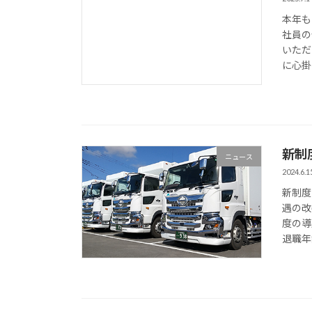
本年も
社員の
いただ
に心掛
新制
ニュース
2024.6.1
新制度
遇の改
度の導
退職年齢